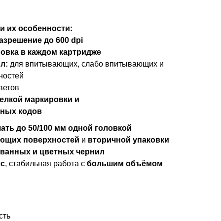
и их особенности:
Разрешение до 600 dpi
овка в каждом картридже
л:
для впитывающих, слабо впитывающих и
ностей
ветов
елкой маркировки и
ных кодов
ечать до 50/100 мм одной головкой
ющих поверхностей
и
вторичной упаковки
ванных и цветных чернил
с
, стабильная работа с
большим объёмом
сть