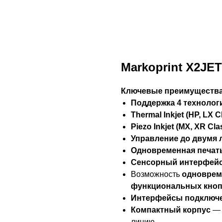
Markoprint X2JET
Ключевые преимущества
Поддержка 4 технолог
Thermal Inkjet (HP, LX C
Piezo Inkjet (MX, XR Cla
Управление до двумя
Одновременная печать
Сенсорный интерфей
Возможность
одноврем
функциональных кноп
Интерфейсы подключе
Компактный корпус
— 
линию