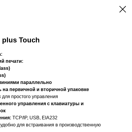
 plus Touch
:
ий печати:
lass)
ss)
 линиями параллельно
 на первичной и вторичной упаковке
с
для простого управления
енного управления с клавиатуры и
ок
ния:
TCP/IP, USB, EIA232
удобно для встраивания в производственную