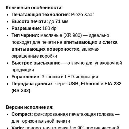
Ключевые особенности:
Печатающая технология:
Piezo Xaar
Высота печати:
до
71 мм
Разрешение:
180 dpi
Тип чернил:
масляные (XR 980) — идеально
подходят для печати на
впитывающих и слегка
впитывающих поверхностях
, включая
окрашенные коробки
Быстрое высыхание
— отлично для упаковочной
продукции
Управление:
3 кнопки и LED-индикация
Передача данных:
через
USB
,
Ethernet
и
EIA-232
(RS-232)
Версии исполнения:
Compact:
фиксированная печатающая головка —
для горизонтальной печати
Vario:
поворотная головка (до 90° против часовой