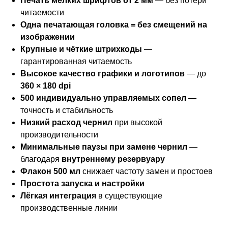
Печать мелких шрифтов от 2 мм
— без потери
читаемости
Одна печатающая головка = без смещений на
изображении
Крупные и чёткие штрихкоды
—
гарантированная читаемость
Высокое качество графики и логотипов
— до
360 × 180 dpi
500 индивидуально управляемых сопел
—
точность и стабильность
Низкий расход чернил
при высокой
производительности
Минимальные паузы при замене чернил
—
благодаря
внутреннему резервуару
Флакон 500 мл
снижает частоту замен и простоев
Простота запуска и настройки
Лёгкая интеграция
в существующие
производственные линии