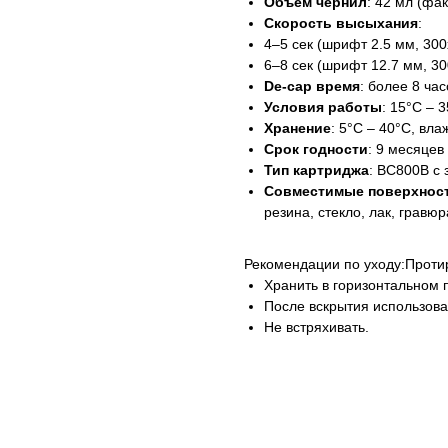
Объём чернил
: 42 мл (фа
Скорость высыхания
:
4–5 сек (шрифт 2.5 мм, 300
6–8 сек (шрифт 12.7 мм, 30
De-cap время
: более 8 час
Условия работы
: 15°C – 
Хранение
: 5°C – 40°C, вл
Срок годности
: 9 месяцев
Тип картриджа
: BC800B с
Совместимые поверхнос
резина, стекло, лак, гравюр
Рекомендации по уходу:Протир
Хранить в горизонтальном 
После вскрытия использоват
Не встряхивать.