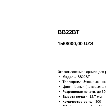
BB22BT
1568000,00
UZS
Связатся
Экосольвентные чернила для
Модель
: BB22BT
Тип чернил
: Экосольвентн
Цвет
: Чёрный (на красител
Разрешение печати
: до 6
Высота печати
: 12.7 мм
Количество сопел
: 300