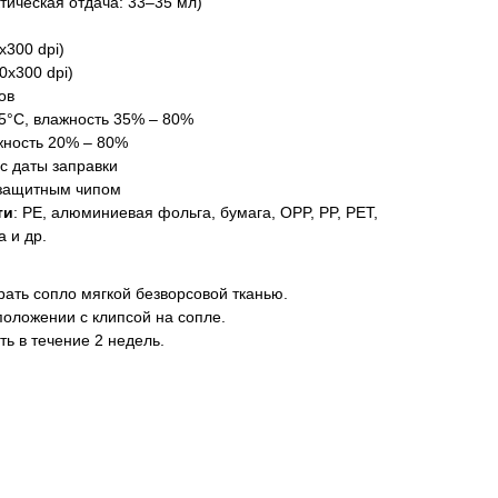
ктическая отдача: 33–35 мл)
x300 dpi)
0x300 dpi)
ов
35°C, влажность 35% – 80%
ажность 20% – 80%
 с даты заправки
 защитным чипом
ти
: PE, алюминиевая фольга, бумага, OPP, PP, PET,
а и др.
ать сопло мягкой безворсовой тканью.
положении с клипсой на сопле.
ь в течение 2 недель.