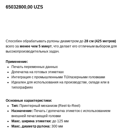
65032800,00
UZS
Связатся
Способен обрабатывать рулоны диаметром до
28 см (425 метров)
всего за
менее чем 5 минут
, что делает его отличным выбором для
высокопроизводительных задач.
Применение:
Печать переменных данных
Допечатка на готовых этикетках
Интеграция с промышленными TIJ/лазерными головками
Идеален для использования на производстве, складе или в
типографиях
Основные характеристики:
Тип:
Принтерный механизм (Reel-to-Reel)
Назначение:
Печать / допечатка этикеток с использованием
внешней печатающей головки
Макс. ширина этикетки:
до 125 мм
Макс. диаметр рулона:
300 мм