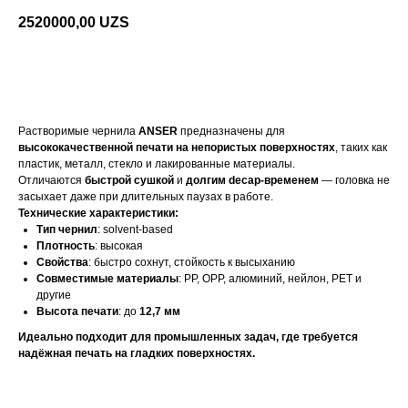
2520000,00
UZS
Связатся
Растворимые чернила
ANSER
предназначены для
высококачественной печати на непористых поверхностях
, таких как
пластик, металл, стекло и лакированные материалы.
Отличаются
быстрой сушкой
и
долгим decap-временем
— головка не
засыхает даже при длительных паузах в работе.
Технические характеристики:
Тип чернил
: solvent-based
Плотность
: высокая
Свойства
: быстро сохнут, стойкость к высыханию
Совместимые материалы
: PP, OPP, алюминий, нейлон, PET и
другие
Высота печати
: до
12,7 мм
Идеально подходит для промышленных задач, где требуется
надёжная печать на гладких поверхностях.